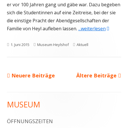
er vor 100 Jahren gang und gäbe war. Dazu begeben
sich die Studentinnen auf eine Zeitreise, bei der sie
die einstige Pracht der Abendgesellschaften der
"»Ein Aben
Familie von Heyl aufleben lassen.
...weiterlesen
Veröffentlicht
Autor
Kategorien
1. Juni 2015
Museum Heylshof
Aktuell
am
Neuere Beiträge
Ältere Beiträge
Seitennummerierung
der
Beiträge
MUSEUM
Haupt-
Seitenleiste
ÖFFNUNGSZEITEN