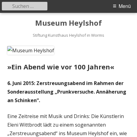
Suchen
Primäres
Menü
nach:
Menü
Springe
Museum Heylshof
zum
Inhalt
Stiftung Kunsthaus Heylshof in Worms
»Ein Abend wie vor 100 Jahren«
6. Juni 2015: Zerstreuungsabend im Rahmen der
Sonderausstellung „Prunkversuche. Annäherung
an Schinken“.
Eine Zeitreise mit Musik und Drinks: Die Künstlerin
Eleni Wittbrodt lädt zu einem sogenannten
„Zerstreuungsabend“ ins Museum Heylshof ein, wie