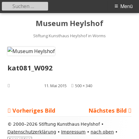
Suchen
Primäres
Menü
nach:
Menü
Springe
Museum Heylshof
zum
Inhalt
Stiftung Kunsthaus Heylshof in Worms
kat081_W092
Volle
Veröffentlicht am
11. Mai 2015
500 × 340
Größe
Vorheriges Bild
Nächstes Bild
Footer
©
2000–2026 Stiftung Kunsthaus Heylshof •
Inhalt
Datenschutzerklärung
•
Impressum
•
nach oben
•