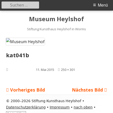
Suchen
Primäres
Menü
nach:
Menü
Springe
Museum Heylshof
zum
Inhalt
Stiftung Kunsthaus Heylshof in Worms
kat041b
Volle
Veröffentlicht am
11. Mai 2015
250 × 301
Größe
Vorheriges Bild
Nächstes Bild
Footer
©
2000–2026 Stiftung Kunsthaus Heylshof •
Inhalt
Datenschutzerklärung
•
Impressum
•
nach oben
•