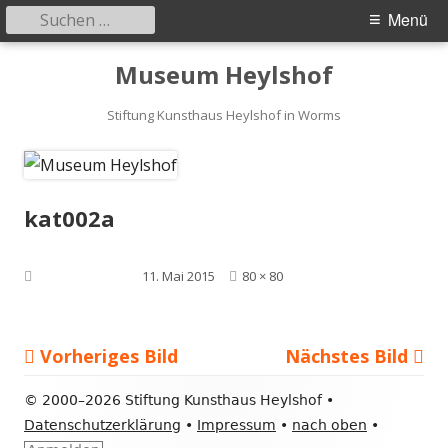
Suchen
Primäres
Menü
nach:
Menü
Springe
Museum Heylshof
zum
Inhalt
Stiftung Kunsthaus Heylshof in Worms
kat002a
Volle
Veröffentlicht am
11. Mai 2015
80 × 80
Größe
Vorheriges Bild
Nächstes Bild
Footer
©
2000–2026 Stiftung Kunsthaus Heylshof •
Inhalt
Datenschutzerklärung
•
Impressum
•
nach oben
•