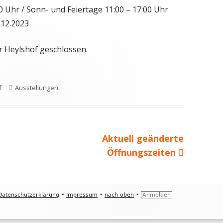
0 Uhr / Sonn- und Feiertage 11:00 – 17:00 Uhr
.12.2023
er Heylshof geschlossen.
Kategorien
f
Ausstellungen
Nächster
Aktuell geänderte
Beitrag
Öffnungszeiten
Datenschutzerklärung
•
Impressum
•
nach oben
•
Anmelden