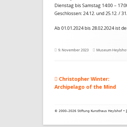
Dienstag bis Samstag 14:00 – 17:0
Geschlossen: 24.12. und 25.12. / 31
Ab 01.01.2024 bis 28.02.2024 ist d
Veröffentlicht
Autor
9. November 2023
Museum Heylsho
am
Vorheriger
Christopher Winter:
Beitragsnavigation
Beitrag:
Archipelago of the Mind
Footer
©
2000–2026 Stiftung Kunsthaus Heylshof •
Inhalt