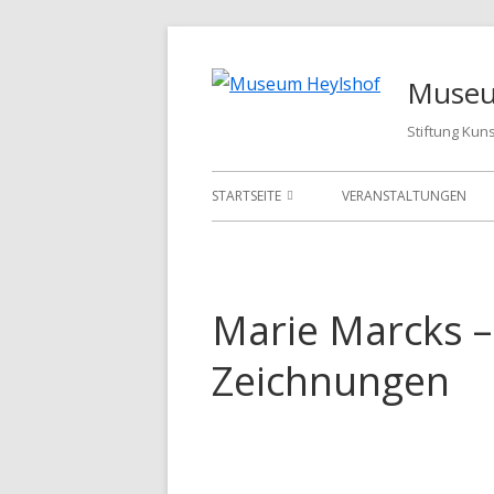
Springe
zum
Museu
Inhalt
Stiftung Kun
Primäres
STARTSEITE
VERANSTALTUNGEN
Menü
AUSSTELLUNGEN
HEIRATEN IM HEYLSHOF
Marie Marcks –
Zeichnungen