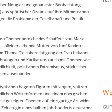
DAT
licher Neugier und genauester Beobachtung
DIE KUNSTHÄNDLER
 aus spöttischer Distanz auf ihre Mitmenschen
PRÄSENTATION DER GEMÄLDE
en die Probleme der Gesellschaft und Politik
SAMMLUNGSGESCHICHTE SEIT 1915
gsten Themenbereiche des Schaffens von Marie
 – alleinerziehende Mutter von fünf Kindern –
zum Thema Gleichberechtigung der Frau bekannt
Zeichnungen und Karikaturen auch mit Themen wie
ichkeit, politischem Extremismus, städtischer
men auseinander.
 typischen hageren Figuren mit langen, spitzen
WE
ndlichen Wolkenformen und einem energischen
 die gezeigten Themen auf einzigartige Art wider
GUT
n Zeitzeugin eines halben Jahrhunderts deutscher