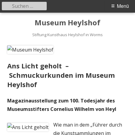
Suchen
Primäres
Menü
nach:
Menü
Springe
Museum Heylshof
zum
Inhalt
Stiftung Kunsthaus Heylshof in Worms
Ans Licht geholt –
Schmuckurkunden im Museum
Heylshof
Magazinausstellung zum 100. Todesjahr des
Museumsstifters Cornelius Wilhelm von Heyl
Wie man in dem „Führer durch
die Kunstsammlungen im