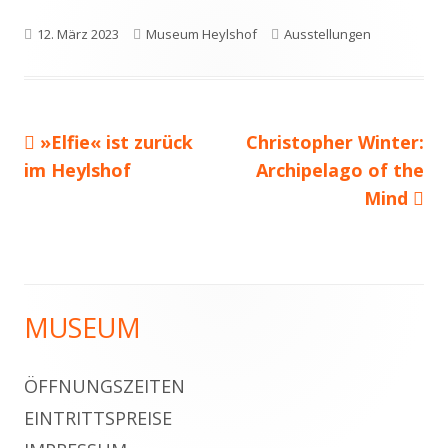
Veröffentlicht
Autor
Kategorien
12. März 2023
Museum Heylshof
Ausstellungen
am
Vorheriger
Nächster
»Elfie« ist zurück
Christopher Winter:
Beitragsnavigation
Beitrag:
Beitrag
im Heylshof
Archipelago of the
Mind
MUSEUM
Haupt-
Seitenleiste
ÖFFNUNGSZEITEN
EINTRITTSPREISE